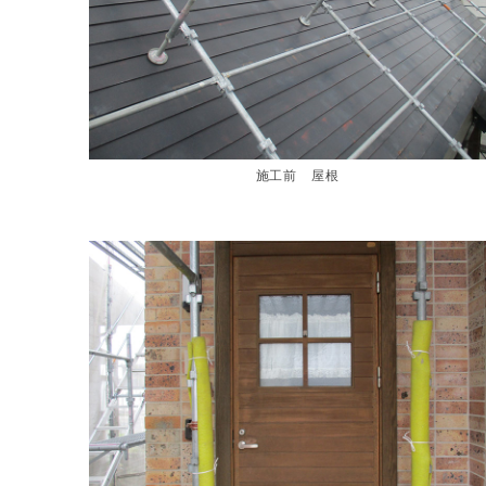
施工前 屋根
塗替え工事
北上市 アパート塗替え工事