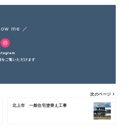
low me ／
stagram
例をご覧いただけます
次のページ
北上市 一般住宅塗替え工事