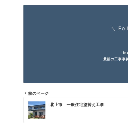
＼ Fol
In
最新の工事事
前のページ
投
北上市 一般住宅塗替え工事
稿
ナ