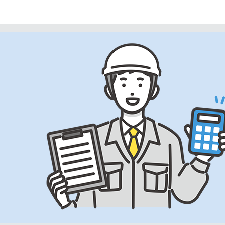
ビ
ゲ
ー
シ
ョ
ン